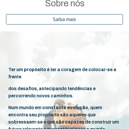
Sobre nós
Saiba mais
Ter um
propósito
é ter a coragem de colocar-se à
frente
dos desafios, antecipando tendências e
percorrendo novos caminhos.
Num mundo em
constante evolução
, quem
encontra seu propósito são aqueles que
sobressaem-se e que são capazes de construir um