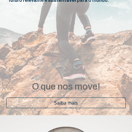
futuro relevante e
sustentável
para o mundo.
O que nos move!
Saiba mais